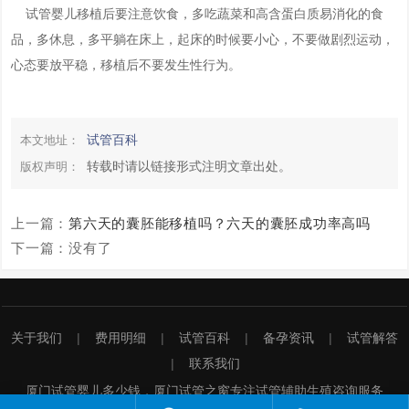
试管婴儿移植后要注意饮食，多吃蔬菜和高含蛋白质易消化的食
品，多休息，多平躺在床上，起床的时候要小心，不要做剧烈运动，
心态要放平稳，移植后不要发生性行为。
试管百科
本文地址：
转载时请以链接形式注明文章出处。
版权声明：
上一篇：
第六天的囊胚能移植吗？六天的囊胚成功率高吗
下一篇：没有了
关于我们
费用明细
试管百科
备孕资讯
试管解答
联系我们
厦门试管婴儿多少钱，厦门试管之窗专注试管辅助生殖咨询服务